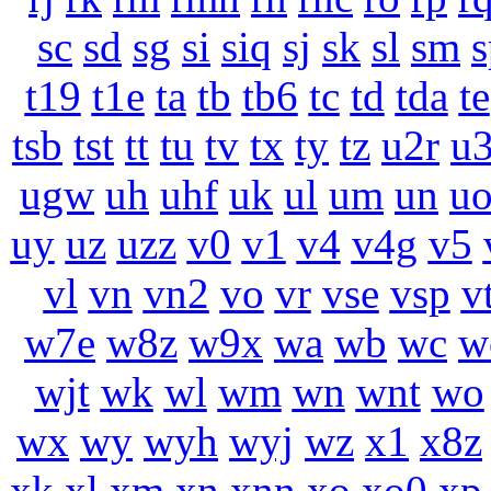
sc
sd
sg
si
siq
sj
sk
sl
sm
s
t19
t1e
ta
tb
tb6
tc
td
tda
te
tsb
tst
tt
tu
tv
tx
ty
tz
u2r
u
ugw
uh
uhf
uk
ul
um
un
u
uy
uz
uzz
v0
v1
v4
v4g
v5
vl
vn
vn2
vo
vr
vse
vsp
v
w7e
w8z
w9x
wa
wb
wc
w
wjt
wk
wl
wm
wn
wnt
wo
wx
wy
wyh
wyj
wz
x1
x8z
xk
xl
xm
xn
xnn
xo
xo0
xp