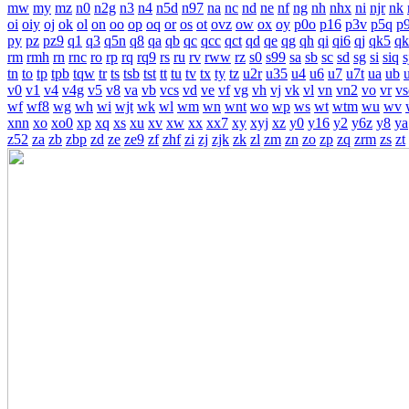
mw
my
mz
n0
n2g
n3
n4
n5d
n97
na
nc
nd
ne
nf
ng
nh
nhx
ni
njr
nk
oi
oiy
oj
ok
ol
on
oo
op
oq
or
os
ot
ovz
ow
ox
oy
p0o
p16
p3v
p5q
p
py
pz
pz9
q1
q3
q5n
q8
qa
qb
qc
qcc
qct
qd
qe
qg
qh
qi
qi6
qj
qk5
qk
rm
rmh
rn
rnc
ro
rp
rq
rq9
rs
ru
rv
rww
rz
s0
s99
sa
sb
sc
sd
sg
si
siq
s
tn
to
tp
tpb
tqw
tr
ts
tsb
tst
tt
tu
tv
tx
ty
tz
u2r
u35
u4
u6
u7
u7t
ua
ub
v0
v1
v4
v4g
v5
v8
va
vb
vcs
vd
ve
vf
vg
vh
vj
vk
vl
vn
vn2
vo
vr
vs
wf
wf8
wg
wh
wi
wjt
wk
wl
wm
wn
wnt
wo
wp
ws
wt
wtm
wu
wv
xnn
xo
xo0
xp
xq
xs
xu
xv
xw
xx
xx7
xy
xyj
xz
y0
y16
y2
y6z
y8
ya
z52
za
zb
zbp
zd
ze
ze9
zf
zhf
zi
zj
zjk
zk
zl
zm
zn
zo
zp
zq
zrm
zs
zt