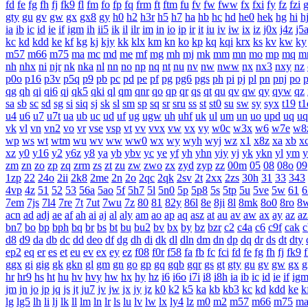
fd
fe
fg
fh
fj
fk9
fl
fm
fo
fp
fq
frm
ft
ftm
fu
fv
fw
fww
fx
fxi
fy
fz
fzi
gty
gu
gv
gw
gx
gx8
gy
h0
h2
h3r
h5
h7
ha
hb
hc
hd
he0
hek
hg
hi
h
ia
ib
ic
id
ie
if
igm
ih
ii5
ik
il
ilr
im
in
io
ip
ir
it
iu
iv
iw
ix
iz
j0x
j4z
j5
kc
kd
kdd
ke
kf
kg
kj
kjy
kk
klx
km
kn
ko
kp
kq
kqi
krx
ks
kv
kw
ky
m57
m66
m75
ma
mc
md
me
mf
mg
mh
mj
mk
mm
mn
mo
mp
mq
m
nh
nhx
ni
njr
nk
nka
nl
nn
no
np
nq
nt
nu
nv
nw
nww
nx
nx3
nxy
nz
p0o
p16
p3v
p5q
p9
pb
pc
pd
pe
pf
pg
pg6
pgs
ph
pi
pj
pl
pn
pnj
po
qg
qh
qi
qi6
qj
qk5
qki
ql
qm
qnr
qo
qp
qr
qs
qt
qu
qv
qw
qy
qyw
qz
sa
sb
sc
sd
sg
si
siq
sj
sk
sl
sm
sp
sq
sr
sru
ss
st
st0
su
sw
sy
syx
t19
t1
u4
u6
u7
u7t
ua
ub
uc
ud
uf
ug
ugw
uh
uhf
uk
ul
um
un
uo
upd
uq
uq
vk
vl
vn
vn2
vo
vr
vse
vsp
vt
vv
vvx
vw
vx
vy
w0c
w3x
w6
w7e
w8
wp
ws
wt
wtm
wu
wv
ww
ww0
wx
wy
wyh
wyj
wz
x1
x8z
xa
xb
x
xz
y0
y16
y2
y6z
y8
ya
yb
ybv
yc
ye
yf
yh
yhn
yiy
yj
yk
ykn
yl
ym
y
zm
zn
zo
zp
zq
zrm
zs
zt
zu
zw
zwo
zx
zyd
zyp
zz
00m
05
08
08o
09
1zp
22
24o
2ii
2k8
2me
2n
2o
2qc
2qk
2sv
2t
2xx
2zs
30h
31
33
343
4vp
4z
51
52
53
56a
5ao
5f
5h7
5l
5n0
5p
5p8
5s
5tp
5u
5ve
5w
61
6
7em
7js
7l4
7re
7t
7ut
7wu
7z
80
81
82y
86l
8e
8ji
8l
8mk
8o0
8ro
8
acn
ad
adj
ae
af
ah
ai
aj
al
aly
am
ao
ap
aq
asz
at
au
av
aw
ax
ay
az
az
bn7
bo
bp
bph
bq
br
bs
bt
bu
bu2
bv
bx
by
bz
bzr
c2
c4a
c6
c9f
cak
c
d8
d9
da
db
dc
dd
deo
df
dg
dh
di
dk
dl
dln
dm
dn
dp
dq
dr
ds
dt
dty
ep2
eq
er
es
et
eu
ev
ex
ey
ez
f08
f0r
f58
fa
fb
fc
fci
fd
fe
fg
fh
fj
fk9
f
ggx
gi
gig
gk
gkn
gl
gm
gn
go
gp
gq
gqb
gqr
gs
gt
gty
gu
gv
gw
gx
g
hr
hr9
hs
ht
hu
hv
hvy
hw
hx
hy
hz
i6
i6o
i7i
i8
i8h
ia
ib
ic
id
ie
if
ig
jm
jn
jo
jp
jq
js
jt
ju7
jv
jw
jx
jy
jz
k0
k2
k5
ka
kb
kb3
kc
kd
kdd
ke
k
lg
lg5
lh
li
lj
lk
ll
lm
ln
lr
ls
lu
lv
lw
lx
ly4
lz
m0
m2
m57
m66
m75
m