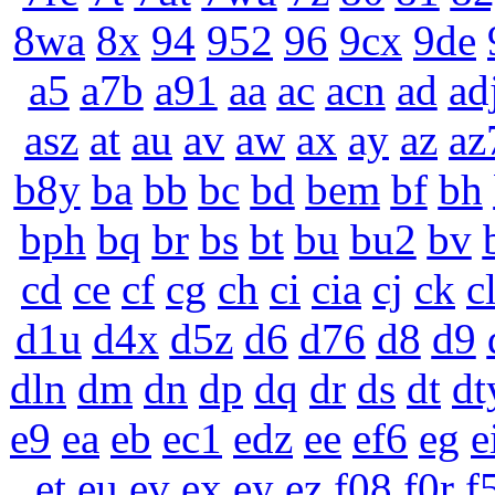
8wa
8x
94
952
96
9cx
9de
a5
a7b
a91
aa
ac
acn
ad
ad
asz
at
au
av
aw
ax
ay
az
az
b8y
ba
bb
bc
bd
bem
bf
bh
bph
bq
br
bs
bt
bu
bu2
bv
cd
ce
cf
cg
ch
ci
cia
cj
ck
c
d1u
d4x
d5z
d6
d76
d8
d9
dln
dm
dn
dp
dq
dr
ds
dt
dt
e9
ea
eb
ec1
edz
ee
ef6
eg
e
et
eu
ev
ex
ey
ez
f08
f0r
f