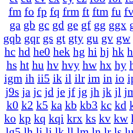
fm
fo
fp
fq
frm
ft
ftm
fu
f
ga
gb
gc
gd
ge
gf
gg
ggx
gqb
gqr
gs
gt
gty
gu
gv
gw
hc
hd
he0
hek
hg
hi
hj
hk
h
hs
ht
hu
hv
hvy
hw
hx
hy
igm
ih
ii5
ik
il
ilr
im
in
io
i
j9s
ja
jc
jd
je
jf
jg
jh
jk
jl
j
k0
k2
k5
ka
kb
kb3
kc
kd
ko
kp
kq
kqi
krx
ks
kv
kw
lg5
lh
li
lj
lk
ll
lm
ln
lr
ls
l