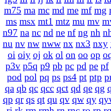
m75
ma
mc
md
me
mf
mg
ms
msx
mt1
mtz
mu
mv
m
n97
na
nc
nd
ne
nf
ng
nh
n
nu
nv
nw
nww
nx
nx3
nxy
oi
oiy
oj
ok
ol
on
oo
op
o
p3v
p5q
p9
pb
pc
pd
pe
pf
pod
pol
pq
ps
ps4
pt
ptp
p
qa
qb
qc
qcc
qct
qd
qe
qg
qp
qr
qs
qt
qu
qv
qw
qy
qy
rj
rk
rm
rmh
rn
rnc
ro
rp
r