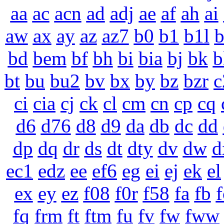
aa
ac
acn
ad
adj
ae
af
ah
ai
aw
ax
ay
az
az7
b0
b1
b1l
bd
bem
bf
bh
bi
bia
bj
bk
b
bt
bu
bu2
bv
bx
by
bz
bzr
c
ci
cia
cj
ck
cl
cm
cn
cp
cq
d6
d76
d8
d9
da
db
dc
dd
dp
dq
dr
ds
dt
dty
dv
dw
d
ec1
edz
ee
ef6
eg
ei
ej
ek
el
ex
ey
ez
f08
f0r
f58
fa
fb
f
fq
frm
ft
ftm
fu
fv
fw
fww