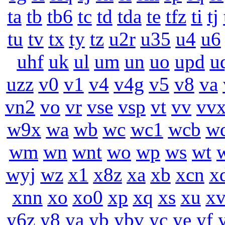
ta
tb
tb6
tc
td
tda
te
tfz
ti
tj
tu
tv
tx
ty
tz
u2r
u35
u4
u6
uhf
uk
ul
um
un
uo
upd
u
uzz
v0
v1
v4
v4g
v5
v8
va
vn2
vo
vr
vse
vsp
vt
vv
vv
w9x
wa
wb
wc
wc1
wcb
w
wm
wn
wnt
wo
wp
ws
wt
wyj
wz
x1
x8z
xa
xb
xcn
x
xnn
xo
xo0
xp
xq
xs
xu
x
y6z
y8
ya
yb
ybv
yc
ye
yf