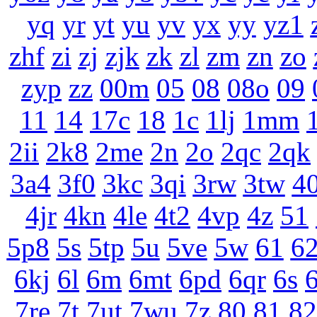
yq
yr
yt
yu
yv
yx
yy
yz1
zhf
zi
zj
zjk
zk
zl
zm
zn
zo
zyp
zz
00m
05
08
08o
09
11
14
17c
18
1c
1lj
1mm
2ii
2k8
2me
2n
2o
2qc
2qk
3a4
3f0
3kc
3qi
3rw
3tw
4
4jr
4kn
4le
4t2
4vp
4z
51
5p8
5s
5tp
5u
5ve
5w
61
6
6kj
6l
6m
6mt
6pd
6qr
6s
6
7re
7t
7ut
7wu
7z
80
81
82