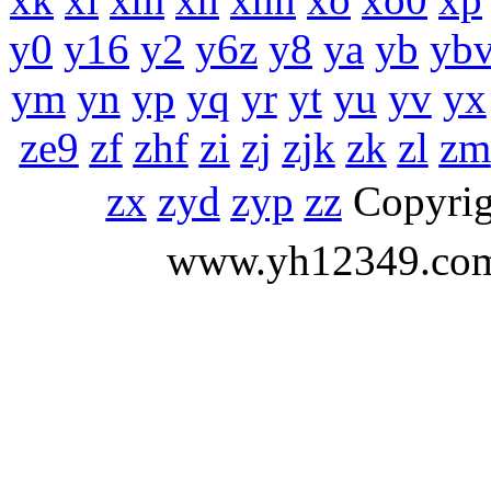
y0
y16
y2
y6z
y8
ya
yb
yb
ym
yn
yp
yq
yr
yt
yu
yv
yx
ze9
zf
zhf
zi
zj
zjk
zk
zl
zm
zx
zyd
zyp
zz
Copyr
www.yh12349.c