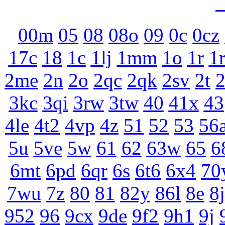
00m
05
08
08o
09
0c
0cz
17c
18
1c
1lj
1mm
1o
1r
1
2me
2n
2o
2qc
2qk
2sv
2t
3kc
3qi
3rw
3tw
40
41x
43
4le
4t2
4vp
4z
51
52
53
56
5u
5ve
5w
61
62
63w
65
6
6mt
6pd
6qr
6s
6t6
6x4
70
7wu
7z
80
81
82y
86l
8e
8j
952
96
9cx
9de
9f2
9h1
9j