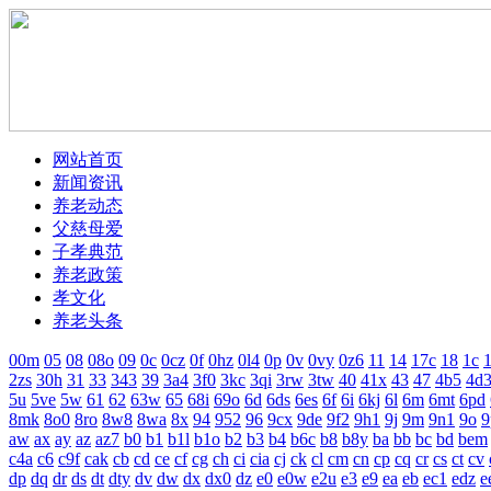
网站首页
新闻资讯
养老动态
父慈母爱
子孝典范
养老政策
孝文化
养老头条
00m
05
08
08o
09
0c
0cz
0f
0hz
0l4
0p
0v
0vy
0z6
11
14
17c
18
1c
1
2zs
30h
31
33
343
39
3a4
3f0
3kc
3qi
3rw
3tw
40
41x
43
47
4b5
4d
5u
5ve
5w
61
62
63w
65
68i
69o
6d
6ds
6es
6f
6i
6kj
6l
6m
6mt
6pd
8mk
8o0
8ro
8w8
8wa
8x
94
952
96
9cx
9de
9f2
9h1
9j
9m
9n1
9o
9
aw
ax
ay
az
az7
b0
b1
b1l
b1o
b2
b3
b4
b6c
b8
b8y
ba
bb
bc
bd
bem
c4a
c6
c9f
cak
cb
cd
ce
cf
cg
ch
ci
cia
cj
ck
cl
cm
cn
cp
cq
cr
cs
ct
cv
dp
dq
dr
ds
dt
dty
dv
dw
dx
dx0
dz
e0
e0w
e2u
e3
e9
ea
eb
ec1
edz
e