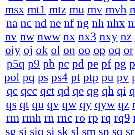
msx
mt1
mtz
mu
mv
mvh
na
nc
nd
ne
nf
ng
nh
nhx
n
nv
nw
nww
nx
nx3
nxy
nz
oiy
oj
ok
ol
on
oo
op
oq
or
p5q
p9
pb
pc
pd
pe
pf
pg
pol
pq
ps
ps4
pt
ptp
pu
pv
qc
qcc
qct
qd
qe
qg
qh
qi
q
qs
qt
qu
qv
qw
qy
qyw
qz
rm
rmh
rn
rnc
ro
rp
rq
rq9
sg
si
siq
sj
sk
sl
sm
sp
sq
sr