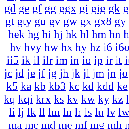
gd
ge
gf
gg
ggx
gi
gig
gk
g
gt
gty
gu
gv
gw
gx
gx8
gy
hek
hg
hi
hj
hk
hl
hm
hn
hv
hvy
hw
hx
hy
hz
i6
i6
ii5
ik
il
ilr
im
in
io
ip
ir
it
i
jc
jd
je
jf
jg
jh
jk
jl
jm
jn
jo
k5
ka
kb
kb3
kc
kd
kdd
ke
kq
kqi
krx
ks
kv
kw
ky
kz
li
lj
lk
ll
lm
ln
lr
ls
lu
lv
l
ma
mc
md
me
mf
mg
mh